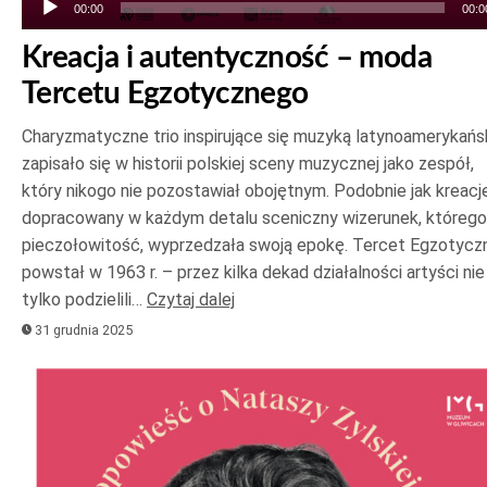
00:00
00:0
Kreacja i autentyczność – moda
Tercetu Egzotycznego
Charyzmatyczne trio inspirujące się muzyką latynoamerykańs
zapisało się w historii polskiej sceny muzycznej jako zespół,
który nikogo nie pozostawiał obojętnym. Podobnie jak kreacje
dopracowany w każdym detalu sceniczny wizerunek, którego
pieczołowitość, wyprzedzała swoją epokę. Tercet Egzotycz
powstał w 1963 r. – przez kilka dekad działalności artyści nie
tylko podzielili…
Czytaj dalej
31 grudnia 2025
Odtwarzacz
plików
dźwiękowych