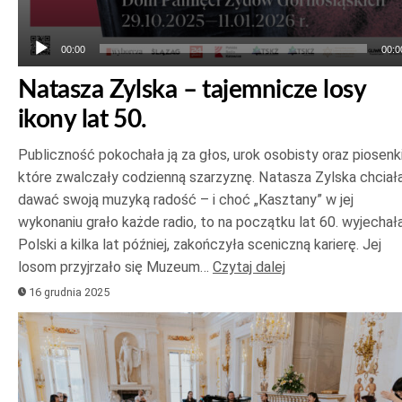
00:00
00:0
Natasza Zylska – tajemnicze losy
ikony lat 50.
Publiczność pokochała ją za głos, urok osobisty oraz piosenki
które zwalczały codzienną szarzyznę. Natasza Zylska chciał
dawać swoją muzyką radość – i choć „Kasztany” w jej
wykonaniu grało każde radio, to na początku lat 60. wyjechał
Polski a kilka lat później, zakończyła sceniczną karierę. Jej
losom przyjrzało się Muzeum…
Czytaj dalej
16 grudnia 2025
Odtwarzacz
plików
dźwiękowych