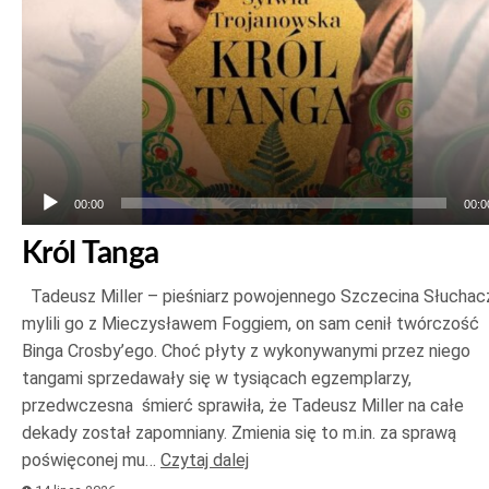
00:00
00:0
Król Tanga
Tadeusz Miller – pieśniarz powojennego Szczecina Słuchac
mylili go z Mieczysławem Foggiem, on sam cenił twórczość
Binga Crosby’ego. Choć płyty z wykonywanymi przez niego
tangami sprzedawały się w tysiącach egzemplarzy,
przedwczesna śmierć sprawiła, że Tadeusz Miller na całe
dekady został zapomniany. Zmienia się to m.in. za sprawą
poświęconej mu…
Czytaj dalej