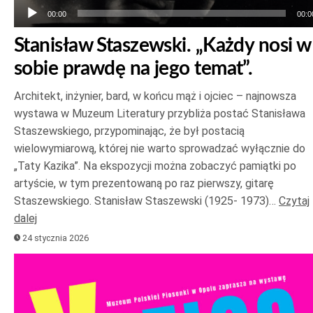
00:00
00:0
Stanisław Staszewski. „Każdy nosi w
sobie prawdę na jego temat”.
Architekt, inżynier, bard, w końcu mąż i ojciec – najnowsza
wystawa w Muzeum Literatury przybliża postać Stanisława
Staszewskiego, przypominając, że był postacią
wielowymiarową, której nie warto sprowadzać wyłącznie do
„Taty Kazika”. Na ekspozycji można zobaczyć pamiątki po
artyście, w tym prezentowaną po raz pierwszy, gitarę
Staszewskiego. Stanisław Staszewski (1925- 1973)…
Czytaj
dalej
24 stycznia 2026
Odtwarzacz
plików
dźwiękowych