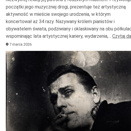
początki jego muzycznej drogi, prezentuje też artystyczną
aktywność w mieście swojego urodzenia, w którym
koncertował aż 34 razy. Nazywany królem pianistów i
obywatelem świata, podziwiany i oklaskiwany na obu półkulac
wspominając lata artystycznej kariery, wydarzenia,…
Czytaj da
7 marca 2026
Odtwarzacz
plików
dźwiękowych