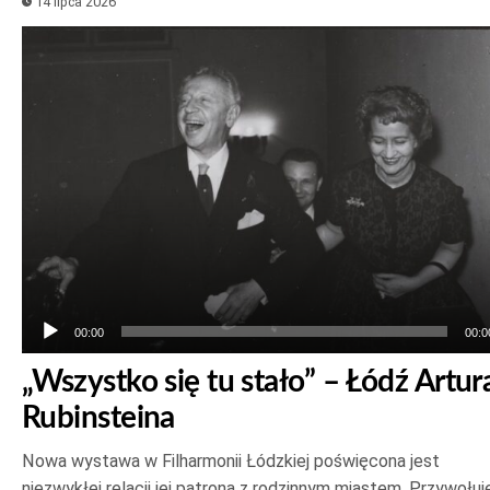
14 lipca 2026
Odtwarzacz
plików
dźwiękowych
00:00
00:0
„Wszystko się tu stało” – Łódź Artur
Rubinsteina
Nowa wystawa w Filharmonii Łódzkiej poświęcona jest
niezwykłej relacji jej patrona z rodzinnym miastem. Przywołuj