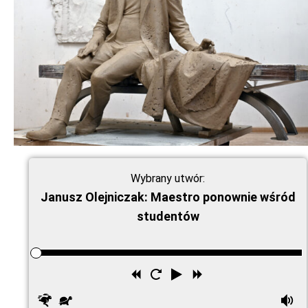
Wybrany utwór:
Janusz Olejniczak: Maestro ponownie wśród
studentów
Przewiń
Uruchom
Odtwórz
Przewiń
wstecz
ponownie
do
Szybciej
Wolniej
G