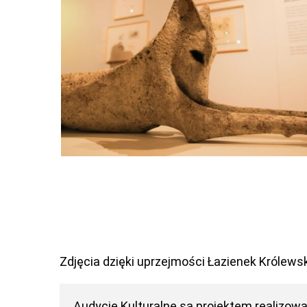
Zdjęcia dzięki uprzejmości Łazienek Królewsk
Audycje Kulturalne
są projektem realizow