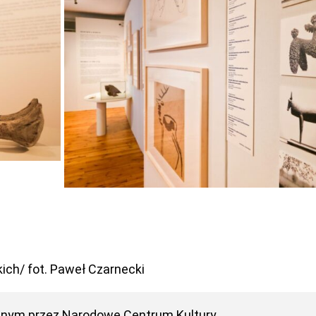
ich/ fot. Paweł Czarnecki
anym przez
Narodowe Centrum Kultury
.