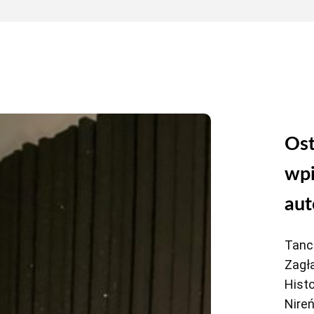
Ost
wpi
aut
Tanc
Zagł
Histo
Nireń