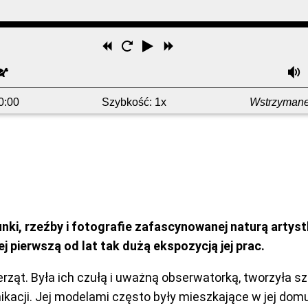
Przewiń
Uruchom
Odtwórz
Przewiń
wstecz
ponownie
do
ybciej
Wolniej
przodu
0:00
Szybkość: 1x
Wstrzyman
nki, rzeźby i fotografie zafascynowanej naturą artys
pierwszą od lat tak dużą ekspozycją jej prac.
ąt. Była ich czułą i uważną obserwatorką, tworzyła sz
nikacji. Jej modelami często były mieszkające w jej dom