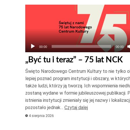
Odtwarzacz
plików
dźwiękowych
00:00
00:00
„Być tu i teraz” – 75 lat NCK
Święto Narodowego Centrum Kultury to nie tylko ok
lepiej poznać program instytucji i obszary, w których
także ludzi, którzy ją tworzą. Ich wspomnienia nied
zostaną wydane w formie jubileuszowej publikacji. P
istnienia instytucji zmieniały się jej nazwy i lokalizac
pozostało jednak…
Czytaj dalej
4 sierpnia 2026