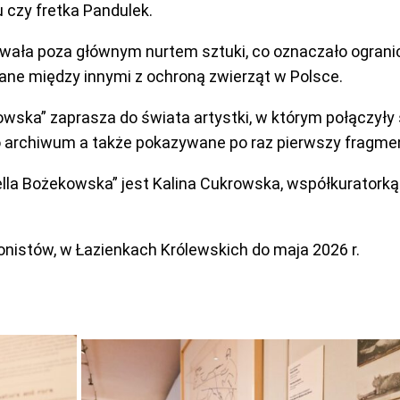
u czy fretka Pandulek.
wała poza głównym nurtem sztuki, co oznaczało ogranic
zane między innymi z ochroną zwierząt w Polsce.
ska” zaprasza do świata artystki, w którym połączyły s
nego archiwum a także pokazywane po raz pierwszy fragme
la Bożekowska” jest Kalina Cukrowska, współkuratorką i
nistów, w Łazienkach Królewskich do maja 2026 r.