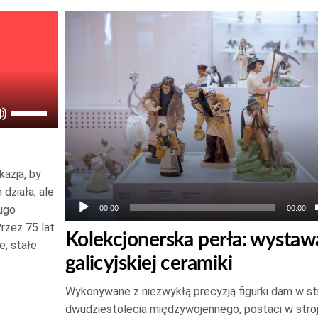
Odtwarzacz
plików
dźwiękowych
Używaj
strzałek
do
góry
azja, by
oraz
 działa, ale
do
ługo
00:00
00:00
rzez 75 lat
dołu
Kolekcjonerska perła: wystaw
je; stałe
aby
galicyjskiej ceramiki
zwiększyć
lub
Wykonywane z niezwykłą precyzją figurki dam w st
zmniejszyć
dwudziestolecia międzywojennego, postaci w stro