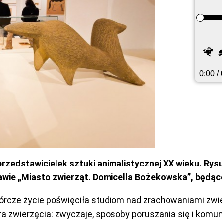
Sz
0:00
/ 
rzedstawicielek sztuki animalistycznej XX wieku. Rysu
ie „Miasto zwierząt. Domicella Bożekowska”, będącej 
cze życie poświęciła studiom nad zrachowaniami zwierz
tura zwierzęcia: zwyczaje, sposoby poruszania się i komu