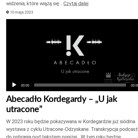
widzenia, które wiążą się…
Czytaj dalej
10 maja 2023
Odtwarzacz
plików
dźwiękowych
00:00
00:0
Abecadło Kordegardy – „U jak
utracone”
W 2023 roku będzie pokazywana w Kordegardzie już siódma
wystawa z cyklu Utracone-Odzyskane. Transkrypcja podcast
do pobrania pod tekstem poniżej. „W tym roku będzie