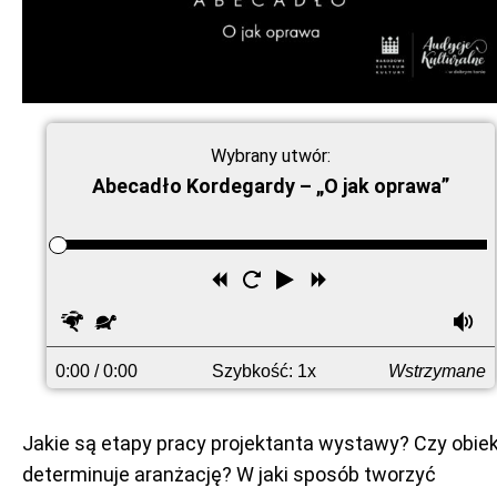
Wybrany utwór:
Abecadło Kordegardy – „O jak oprawa”
Przewiń
Uruchom
Odtwórz
Przewiń
wstecz
ponownie
do
Szybciej
Wolniej
G
przodu
0:00
/ 0:00
Szybkość: 1x
Wstrzymane
Jakie są etapy pracy projektanta wystawy? Czy obie
determinuje aranżację? W jaki sposób tworzyć