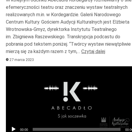
efemeryczności teatru oraz znaczeniu wystaw teatralnych
realizowanych m.in. w Kordegardzie. Galerii Narodowego
Centrum Kultury. Gościem Audycji Kulturalnych jest Elżbieta
Wrotnowska-Gmyz, dyrektorka Instytutu Teatralnego
im. Zbigniewa Raszewskiego. Transkrypcja podcastu do
pobrania pod tekstem poniżej. “Twórcy wystaw niewątpliwie
mierzą się za każdym razem z tym,…
Czytaj dalej
27 marca 2023
Odtwarzacz
plików
dźwiękowych
00:00
00:0