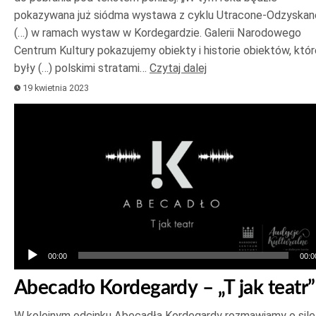
pokazywana już siódma wystawa z cyklu Utracone-Odzyskan
(…) w ramach wystaw w Kordegardzie. Galerii Narodowego
Centrum Kultury pokazujemy obiekty i historie obiektów, któr
były (…) polskimi stratami…
Czytaj dalej
19 kwietnia 2023
Odtwarzacz
plików
dźwiękowych
00:00
00:0
Abecadło Kordegardy – „T jak teatr”
W kolejnym odcinku Abecadła Kordegardy rozmawiamy o sile 