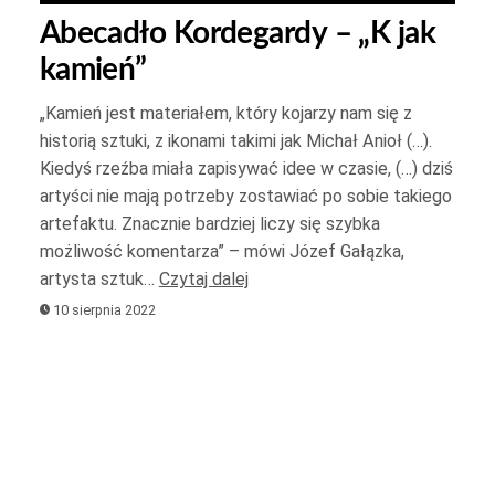
strzałek
Abecadło Kordegardy – „K jak
do
kamień”
góry
oraz
„Kamień jest materiałem, który kojarzy nam się z
do
historią sztuki, z ikonami takimi jak Michał Anioł (…).
dołu
Kiedyś rzeźba miała zapisywać idee w czasie, (…) dziś
aby
artyści nie mają potrzeby zostawiać po sobie takiego
yć
zwiększyć
artefaktu. Znacznie bardziej liczy się szybka
możliwość komentarza” – mówi Józef Gałązka,
lub
artysta sztuk…
Czytaj dalej
yć
zmniejszyć
10 sierpnia 2022
.
głośność.