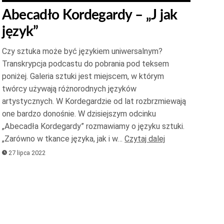
strzałek
Abecadło Kordegardy – „J jak
do
język”
góry
oraz
Czy sztuka może być językiem uniwersalnym?
do
Transkrypcja podcastu do pobrania pod teksem
dołu
poniżej. Galeria sztuki jest miejscem, w którym
aby
twórcy używają różnorodnych języków
zwiększyć
artystycznych. W Kordegardzie od lat rozbrzmiewają
one bardzo donośnie. W dzisiejszym odcinku
lub
„Abecadła Kordegardy” rozmawiamy o języku sztuki.
zmniejszyć
„Zarówno w tkance języka, jak i w…
Czytaj dalej
głośność.
27 lipca 2022