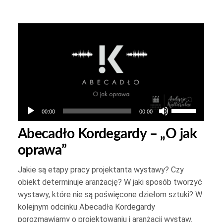
Odtwarzacz
plików
dźwiękowych
Używaj
00:00
00:00
strzałek
Abecadło Kordegardy – „O jak
do
oprawa”
góry
oraz
Jakie są etapy pracy projektanta wystawy? Czy
do
obiekt determinuje aranżację? W jaki sposób tworzyć
dołu
wystawy, które nie są poświęcone dziełom sztuki? W
aby
kolejnym odcinku Abecadła Kordegardy
yć
zwiększyć
porozmawiamy o projektowaniu i aranżacji wystaw.