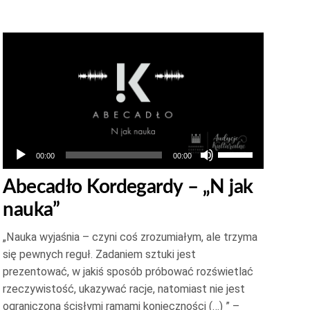
Odtwarzacz
plików
dźwiękowych
Używaj
00:00
00:00
strzałek
Abecadło Kordegardy – „N jak
do
nauka”
góry
oraz
„Nauka wyjaśnia – czyni coś zrozumiałym, ale trzyma
do
się pewnych reguł. Zadaniem sztuki jest
dołu
prezentować, w jakiś sposób próbować rozświetlać
aby
rzeczywistość, ukazywać racje, natomiast nie jest
zwiększyć
ograniczona ścisłymi ramami konieczności (…) ” –