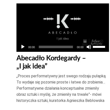
Odtwarzacz
plików
dźwiękowych
Używaj
00:00
00:00
strzałek
Abecadło Kordegardy –
do
„I jak idea”
góry
oraz
„Proces performatywny jest swego rodzaju pułapką.
do
To wydaje się pozornie proste i łatwe do zrobienia…
dołu
Performatywne działania konceptualne zmieniły
aby
obraz sztuki i myślę, że zmieniły na trwałe”- mówi
zwiększ
historyczka sztuki, kuratorka Agnieszka Bebłowska
Bednarkiewicz w rozmowie z Kacprem
lub