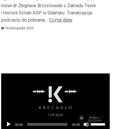
mówi dr Zbigniew Brzostowski z Zakładu Teorii
lub
i Historii Sztuki ASP w Gdańsku. Transkrypcja
zmniejszyć
podcastu do pobrania…
Czytaj dalej
głośność.
16 listopada 2022
Odtwarzacz
plików
dźwiękowych
Używaj
00:00
00:00