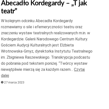
Abecadło Kordegardy – „T jak
do
teatr”
góry
oraz
W kolejnym odcinku Abecadła Kordegardy
do
rozmawiamy o sile i efemeryczności teatru oraz
dołu
znaczeniu wystaw teatralnych realizowanych m.in. w
aby
Kordegardzie. Galerii Narodowego Centrum Kultury.
zwiększyć
Gościem Audycji Kulturalnych jest Elżbieta
Wrotnowska-Gmyz, dyrektorka Instytutu Teatralnego
lub
im. Zbigniewa Raszewskiego. Transkrypcja podcastu
zmniejszyć
do pobrania pod tekstem poniżej. “Twórcy wystaw
głośność.
niewątpliwie mierzą się za każdym razem…
Czytaj
dalej
27 marca 2023