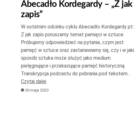
Abecadło Kordegardy – „Z jak
do
zapis”
góry
oraz
W ostatnim odcinku cyklu Abecadło Kordegardy pt.:
do
Z jak zapis poruszamy temat pamięci w sztuce.
dołu
Próbujemy odpowiedzieć na pytanie, czym jest
aby
pamięć w sztuce oraz zastanawiamy się, czy i w jaki
zwiększ
sposób sztuka może służyć jako medium
pielęgnujące i przekazujące pamięć historyczną.
lub
Transkrypcja podcastu do pobrania pod tekstem…
zmniejsz
Czytaj dalej
głośność
30 maja 2023