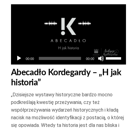
Odtwarzacz
plików
dźwiękowych
Używaj
00:00
00:00
strzałek
Abecadło Kordegardy – „H jak
do
historia”
góry
oraz
„Dzisiejsze wystawy historyczne bardzo mocno
do
podkreślają kwestię przeżywania, czy też
dołu
współprzeżywania wydarzeń historycznych i kładą
aby
nacisk na możliwość identyfikacji z postacią, o której
yć
zwiększyć
się opowiada. Wtedy ta historia jest dla nas bliska i
ważna, i wydaje mi się, że to jest klucz do opowieści
lub