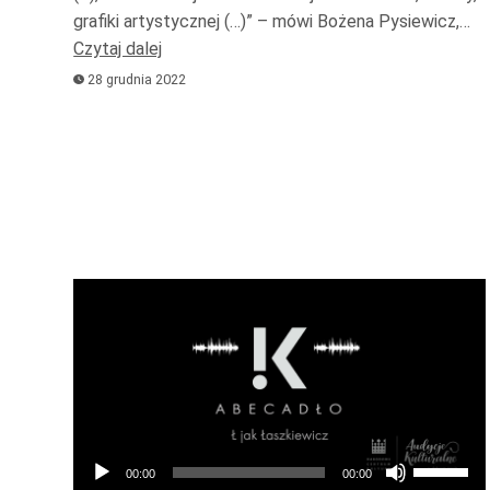
grafiki artystycznej (…)” – mówi Bożena Pysiewicz,…
lub
Czytaj dalej
zmniejsz
28 grudnia 2022
głośność
Odtwarzacz
plików
dźwiękowych
Używaj
00:00
00:00