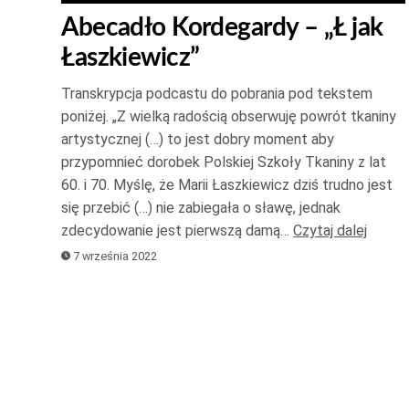
strzałek
Abecadło Kordegardy – „Ł jak
do
Łaszkiewicz”
góry
oraz
Transkrypcja podcastu do pobrania pod tekstem
do
poniżej. „Z wielką radością obserwuję powrót tkaniny
dołu
artystycznej (…) to jest dobry moment aby
aby
przypomnieć dorobek Polskiej Szkoły Tkaniny z lat
zwiększ
60. i 70. Myślę, że Marii Łaszkiewicz dziś trudno jest
się przebić (…) nie zabiegała o sławę, jednak
lub
zdecydowanie jest pierwszą damą…
Czytaj dalej
zmniejsz
7 września 2022
głośność