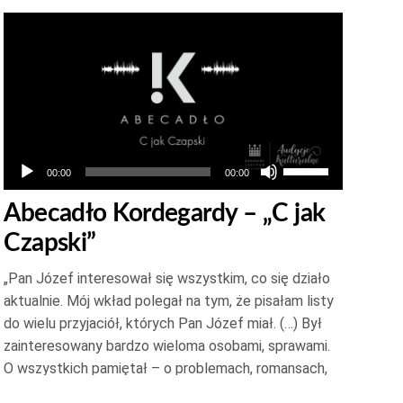
Odtwarzacz
plików
dźwiękowych
Używaj
00:00
00:00
strzałek
Abecadło Kordegardy – „C jak
do
Czapski”
góry
oraz
„Pan Józef interesował się wszystkim, co się działo
do
aktualnie. Mój wkład polegał na tym, że pisałam listy
dołu
do wielu przyjaciół, których Pan Józef miał. (…) Był
aby
zainteresowany bardzo wieloma osobami, sprawami.
zwiększyć
O wszystkich pamiętał – o problemach, romansach,
chorobach, no i przede wszystkim o twórczości. Był
lub