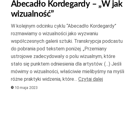
Abecadło Kordegardy – „W jak
do
wizualność”
góry
oraz
W kolejnym odcinku cyklu “Abecadło Kordegardy”
do
rozmawiamy o wizualności jako wyzwaniu
dołu
współczesnych galerii sztuki. Transkrypcja podcastu
aby
do pobrania pod tekstem poniżej. „Przemiany
yć
zwiększyć
ustrojowe zadecydowały o polu wizualnym, które
stało się punktem odniesienia dla artystów. (…) Jeśli
lub
mówimy o wizualności, właściwie mielibyśmy na myśli
yć
zmniejszyć
różne praktyki widzenia, które…
Czytaj dalej
.
głośność.
10 maja 2023