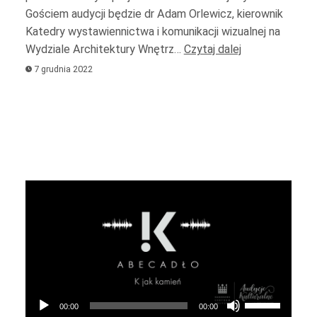
Gościem audycji będzie dr Adam Orlewicz, kierownik
lub
Katedry wystawiennictwa i komunikacji wizualnej na
yć
zmniejszyć
Wydziale Architektury Wnętrz…
Czytaj dalej
.
głośność.
7 grudnia 2022
Odtwarzacz
plików
dźwiękowych
Używaj
00:00
00:00