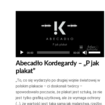
Odtwarzacz
plików
dźwiękowych
Używaj
00:00
00:00
strzałek
Abecadło Kordegardy – „P jak
do
plakat”
góry
oraz
„To, co się wydarzyło po drugiej wojnie światowej w
do
polskim plakacie – ci doskonali twórcy –
dołu
spowodowało poczucie, że plakat jest sztuką, że nie
aby
jest tylko grafiką użytkową, ale że wymaga ochrony
zwiększ
(…), że wartość jest taka sama jak malarstwa, rzeźby,