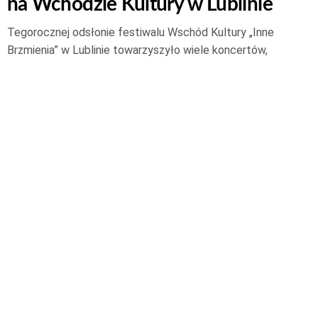
na Wchodzie Kultury w Lublinie
Tegorocznej odsłonie festiwalu Wschód Kultury „Inne
Brzmienia” w Lublinie towarzyszyło wiele koncertów,
spotkań, pokazów i wystaw prezentujących działalność
utalentowanych twórców z Polski i wschodnich krajów
sąsiadujących. Jednym z nich jest Dawid Ryski, grafik-
ilustrator, z którym rozmawiamy o współczesnym
ilustratorstwie i sztuce transponowania…
Czytaj dalej
7 września 2020
© 2026 Narodowe Centrum Kultury