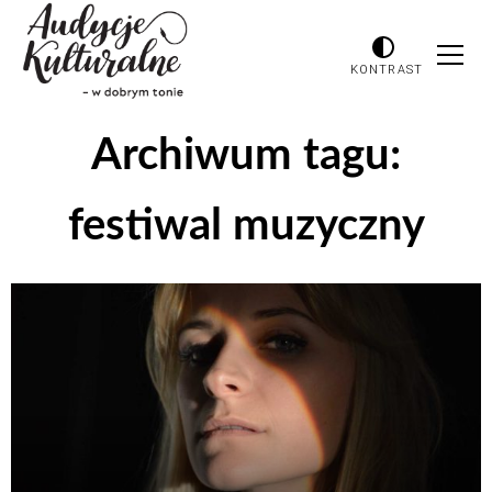
KONTRAST
Archiwum tagu:
festiwal muzyczny
Odtwarzacz
plików
dźwiękowych