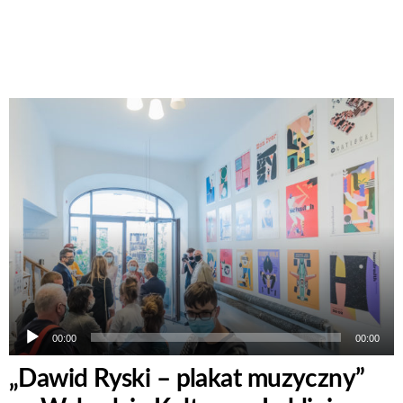
Odtwarzacz
plików
dźwiękowych
00:00
00:00
„Dawid Ryski – plakat muzyczny”