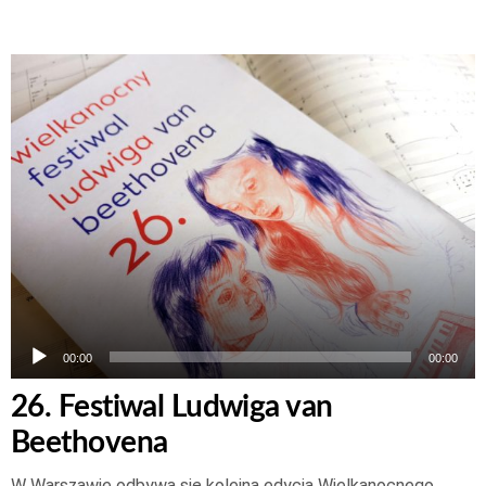
Odtwarzacz
plików
dźwiękowych
00:00
00:00
26. Festiwal Ludwiga van
Beethovena
W Warszawie odbywa się kolejna edycja Wielkanocnego