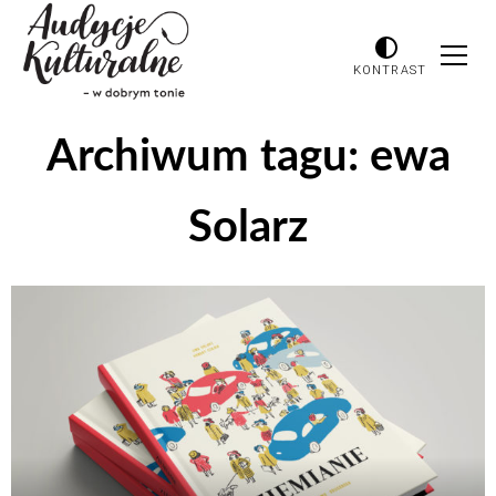
KONTRAST
Archiwum tagu:
ewa
Solarz
Odtwarzacz
plików
dźwiękowych