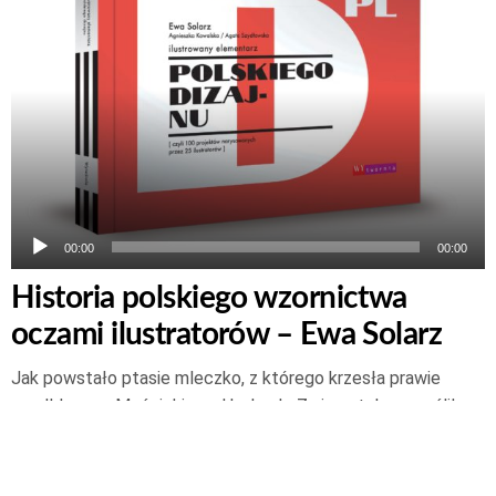
00:00
00:00
Historia polskiego wzornictwa
oczami ilustratorów – Ewa Solarz
Jak powstało ptasie mleczko, z którego krzesła prawie
spadł Ignacy Mościcki czy Hodowlę Zwierzątek wymyślił
Borsuk? Na te i wiele innych pytań odpowiada „Ilustrowany
elementarz polskiego dizajnu”. Transkrypcja podcastu do
pobrania pod tekstem poniżej. „Mebel ma być bezbłędny i