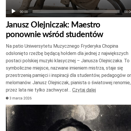
00:00
00:0
Janusz Olejniczak: Maestro
ponownie wśród studentów
Na patio Uniwersytetu Muzycznego Fryderyka Chopina
odsłonięto rzeźbę będącą hołdem dla jednej z największych
postaci polskiej muzyki klasycznej – Janusza Olejniczaka. To
symboliczne miejsce, nazwane imieniem mistrza, staje się
przestrzenią pamięci i inspiracji dla studentów, pedagogów o
melomanów. Janusz Olejniczak, pianista o światowej renomie,
przez lata nie tylko zachwycał…
Czytaj dalej
3 marca 2026
Odtwarzacz
plików
dźwiękowych