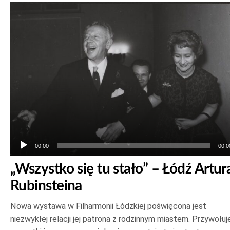
Odtwarzacz
plików
dźwiękowych
00:00
00:0
„Wszystko się tu stało” – Łódź Artur
Rubinsteina
Nowa wystawa w Filharmonii Łódzkiej poświęcona jest
niezwykłej relacji jej patrona z rodzinnym miastem. Przywołuj