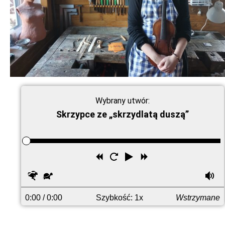
Wybrany utwór:
Skrzypce ze „skrzydlatą duszą”
Przewiń
Uruchom
Odtwórz
Przewiń
wstecz
ponownie
do
Szybciej
Wolniej
G
przodu
0:00
/ 0:00
Szybkość: 1x
Wstrzymane