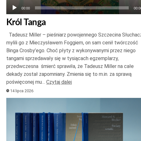
00:00
00:0
Król Tanga
Tadeusz Miller – pieśniarz powojennego Szczecina Słuchac
mylili go z Mieczysławem Foggiem, on sam cenił twórczość
Binga Crosby’ego. Choć płyty z wykonywanymi przez niego
tangami sprzedawały się w tysiącach egzemplarzy,
przedwczesna śmierć sprawiła, że Tadeusz Miller na całe
dekady został zapomniany. Zmienia się to m.in. za sprawą
poświęconej mu…
Czytaj dalej
14 lipca 2026
Odtwarzacz
plików
dźwiękowych