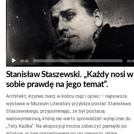
00:00
00:0
Stanisław Staszewski. „Każdy nosi w
sobie prawdę na jego temat”.
Architekt, inżynier, bard, w końcu mąż i ojciec – najnowsza
wystawa w Muzeum Literatury przybliża postać Stanisława
Staszewskiego, przypominając, że był postacią
wielowymiarową, której nie warto sprowadzać wyłącznie do
„Taty Kazika”. Na ekspozycji można zobaczyć pamiątki po
artyście, w tym prezentowaną po raz pierwszy, gitarę