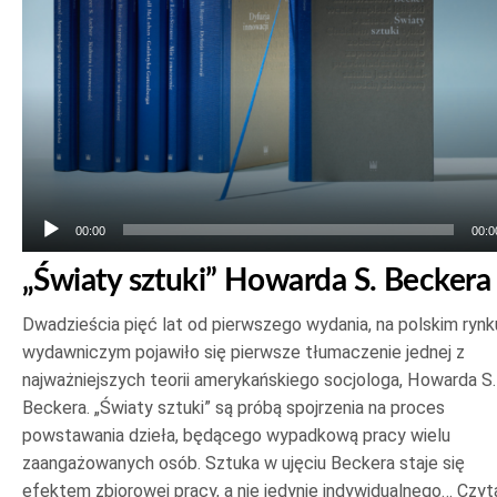
00:00
00:0
„Światy sztuki” Howarda S. Beckera
Dwadzieścia pięć lat od pierwszego wydania, na polskim rynk
wydawniczym pojawiło się pierwsze tłumaczenie jednej z
najważniejszych teorii amerykańskiego socjologa, Howarda S.
Beckera. „Światy sztuki” są próbą spojrzenia na proces
powstawania dzieła, będącego wypadkową pracy wielu
zaangażowanych osób. Sztuka w ujęciu Beckera staje się
efektem zbiorowej pracy, a nie jedynie indywidualnego…
Czyt