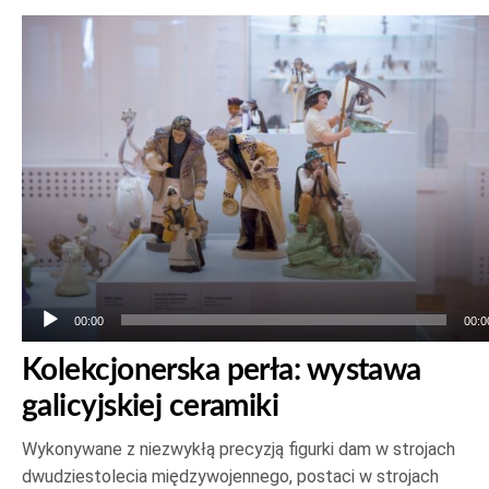
Odtwarzacz
plików
dźwiękowych
00:00
00:0
Kolekcjonerska perła: wystawa
galicyjskiej ceramiki
Wykonywane z niezwykłą precyzją figurki dam w strojach
dwudziestolecia międzywojennego, postaci w strojach