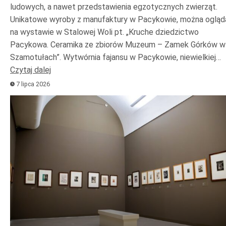
ludowych, a nawet przedstawienia egzotycznych zwierząt.
Unikatowe wyroby z manufaktury w Pacykowie, można ogląd
na wystawie w Stalowej Woli pt. „Kruche dziedzictwo
Pacykowa. Ceramika ze zbiorów Muzeum – Zamek Górków w
Szamotułach”. Wytwórnia fajansu w Pacykowie, niewielkiej…
Czytaj dalej
7 lipca 2026
Odtwarzacz
plików
dźwiękowych