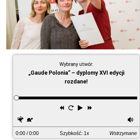
Wybrany utwór:
„Gaude Polonia” – dyplomy XVI edycji
rozdane!
Przewiń
Uruchom
Odtwórz
Przewiń
wstecz
ponownie
do
Szybciej
Wolniej
G
przodu
0:00
/ 0:00
Szybkość: 1x
Wstrzymane