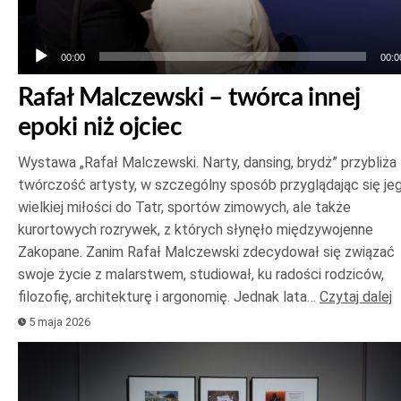
00:00
00:0
Rafał Malczewski – twórca innej
epoki niż ojciec
Wystawa „Rafał Malczewski. Narty, dansing, brydż” przybliża
twórczość artysty, w szczególny sposób przyglądając się je
wielkiej miłości do Tatr, sportów zimowych, ale także
kurortowych rozrywek, z których słynęło międzywojenne
Zakopane. Zanim Rafał Malczewski zdecydował się związać
swoje życie z malarstwem, studiował, ku radości rodziców,
filozofię, architekturę i argonomię. Jednak lata…
Czytaj dalej
5 maja 2026
Odtwarzacz
plików