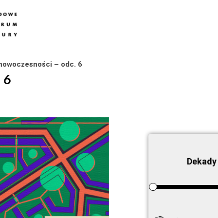
nowoczesności – odc. 6
 6
Dekady