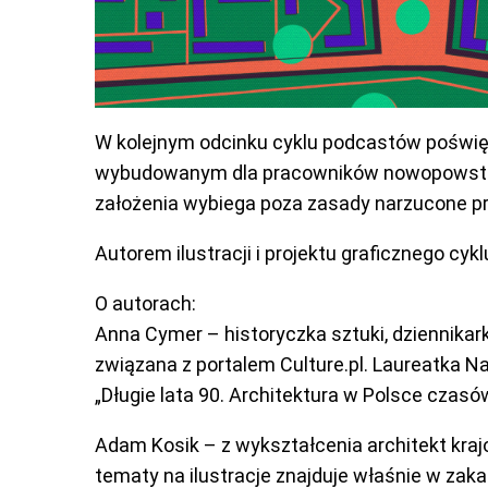
W kolejnym odcinku cyklu podcastów poświęco
wybudowanym dla pracowników nowopowstałe
założenia wybiega poza zasady narzucone pr
Autorem ilustracji i projektu graficznego cyk
O autorach:
Anna Cymer – historyczka sztuki, dziennikar
związana z portalem Culture.pl. Laureatka Na
„Długie lata 90. Architektura w Polsce czasó
Adam Kosik – z wykształcenia architekt kraj
tematy na ilustracje znajduje właśnie w zakam