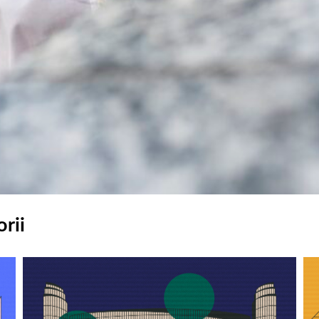
rii
Odtwarzacz
Od
plików
pl
dźwiękowych
dź