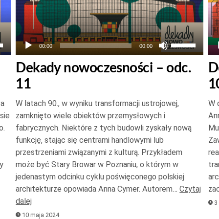
aj
Używaj
00:00
00:00
łek
strzałek
Dekady nowoczesności – odc.
D
do
11
1
góry
oraz
za
W latach 90., w wyniku transformacji ustrojowej,
W d
do
sie
zamknięto wiele obiektów przemysłowych i
Ann
dołu
o.
fabrycznych. Niektóre z tych budowli zyskały nową
Mur
aby
funkcję, stając się centrami handlowymi lub
Zaw
kszyć
zwiększyć
przestrzeniami związanymi z kulturą. Przykładem
rea
y
może być Stary Browar w Poznaniu, o którym w
tra
lub
jedenastym odcinku cyklu poświęconego polskiej
arc
jszyć
zmniejszyć
architekturze opowiada Anna Cymer. Autorem…
Czytaj
za
ość.
głośność.
dalej
3
10 maja 2024