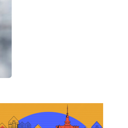
twarzacz
ików
więkowych