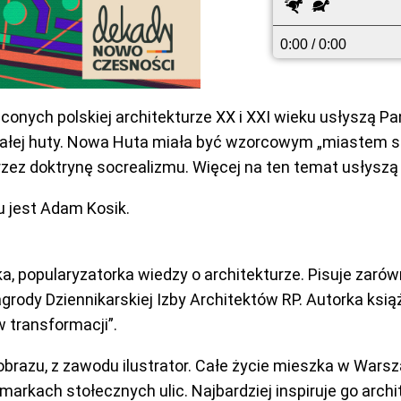
Szybciej
Wolniej
0:00
/ 0:00
nych polskiej architekturze XX i XXI wieku usłyszą Pańs
j huty. Nowa Huta miała być wzorcowym „miastem socj
zez doktrynę socrealizmu. Więcej na ten temat usłysz
lu jest Adam Kosik.
ka, popularyzatorka wiedzy o architekturze. Pisuje zar
grody Dziennikarskiej Izby Architektów RP. Autorka ksi
w transformacji”.
obrazu, z zawodu ilustrator. Całe życie mieszka w Warsz
arkach stołecznych ulic. Najbardziej inspiruje go archit