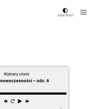
KONTRAST
Wybrany utwór:
 nowoczesności – odc. 6
Przewiń
Uruchom
Odtwórz
Przewiń