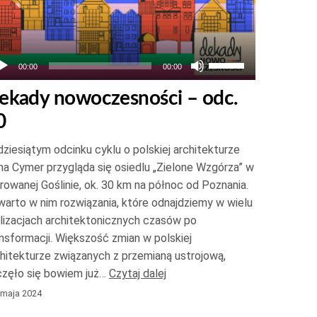
Używaj
00:00
00:00
strzałek
ekady nowoczesności – odc.
do
0
góry
oraz
ziesiątym odcinku cyklu o polskiej architekturze
do
a Cymer przygląda się osiedlu „Zielone Wzgórza” w
dołu
owanej Goślinie, ok. 30 km na północ od Poznania.
aby
arto w nim rozwiązania, które odnajdziemy w wielu
zwiększyć
lizacjach architektonicznych czasów po
nsformacji. Większość zmian w polskiej
lub
hitekturze związanych z przemianą ustrojową,
zmniejszyć
częło się bowiem już…
Czytaj dalej
głośność.
 maja 2024