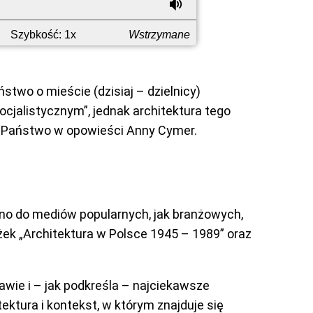
wstecz
ponownie
do
Głośność
przodu
Szybkość: 1x
Wstrzymane
two o mieście (dzisiaj – dzielnicy)
alistycznym”, jednak architektura tego
ą Państwo w opowieści Anny Cymer.
ówno do mediów popularnych, jak branżowych,
ążek „Architektura w Polsce 1945 – 1989” oraz
awie i – jak podkreśla – najciekawsze
ektura i kontekst, w którym znajduje się