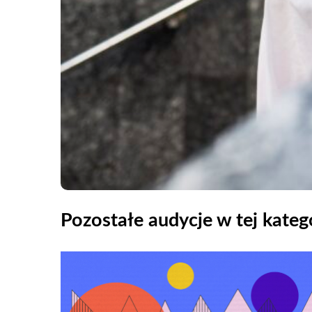
Pozostałe audycje w tej katego
Odtwarzacz
plików
dźwiękowych