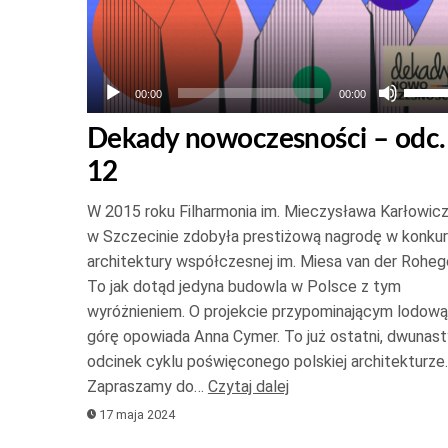
Używ
00:00
00:00
strza
Dekady nowoczesności – odc.
do
12
góry
oraz
W 2015 roku Filharmonia im. Mieczysława Karłowic
do
w Szczecinie zdobyła prestiżową nagrodę w konkur
dołu
architektury współczesnej im. Miesa van der Roheg
aby
To jak dotąd jedyna budowla w Polsce z tym
zwię
wyróżnieniem. O projekcie przypominającym lodową
górę opowiada Anna Cymer. To już ostatni, dwunast
lub
odcinek cyklu poświęconego polskiej architekturze.
zmnie
Zapraszamy do…
Czytaj dalej
głośn
17 maja 2024