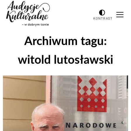
KONTRAST
Archiwum tagu:
witold lutosławski
Odtwarzacz
plików
dźwiękowych