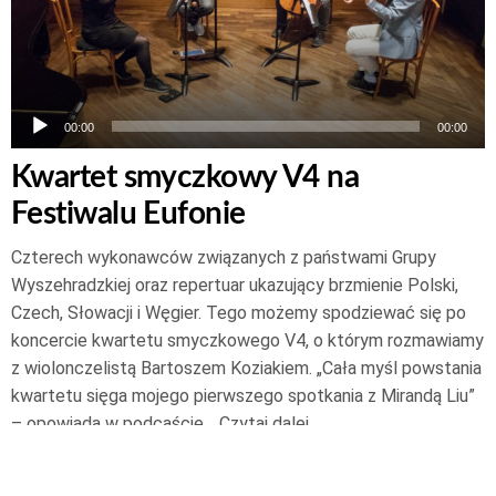
00:00
00:00
Kwartet smyczkowy V4 na
Festiwalu Eufonie
Czterech wykonawców związanych z państwami Grupy
Wyszehradzkiej oraz repertuar ukazujący brzmienie Polski,
Czech, Słowacji i Węgier. Tego możemy spodziewać się po
koncercie kwartetu smyczkowego V4, o którym rozmawiamy
z wiolonczelistą Bartoszem Koziakiem. „Cała myśl powstania
kwartetu sięga mojego pierwszego spotkania z Mirandą Liu”
– opowiada w podcaście…
Czytaj dalej
10 listopada 2022