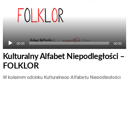
dźwiękowych
00:00
00:00
Kulturalny Alfabet Niepodległości –
FOLKLOR
W kolejnym odcinku Kulturalnego Alfabetu Niepodległości
słuchamy Aleksandra „Bratka” Robotyckiego z
Państwowego Muzeum Etnograficznego. Nasz gość
opowiada m.in. o tym co wspólnego z folklorem ma grupa
robotników pracująca w jednej fabryce, a także czy folklor to
naprawdę tylko przekazy ustne. Jesteście ciekawi…
Czytaj
dalej
19 lipca 2018