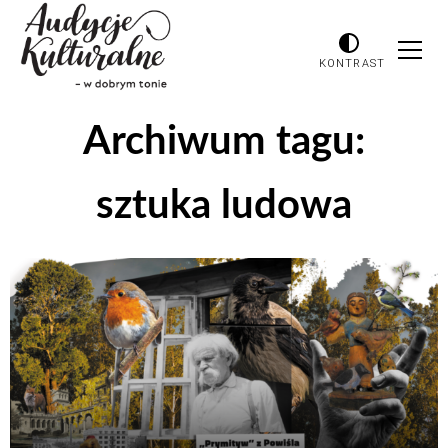
KONTRAST
Archiwum tagu:
sztuka ludowa
Odtwarzacz
plików
dźwiękowych