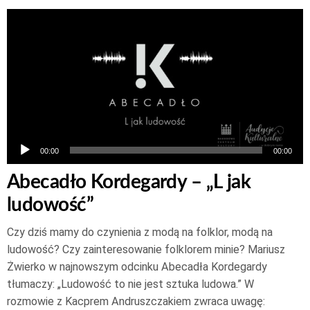
Odtwarzacz
plików
dźwiękowych
00:00
00:00
Abecadło Kordegardy – „L jak
ludowość”
Czy dziś mamy do czynienia z modą na folklor, modą na
ludowość? Czy zainteresowanie folklorem minie? Mariusz
Żwierko w najnowszym odcinku Abecadła Kordegardy
tłumaczy: „Ludowość to nie jest sztuka ludowa.” W
rozmowie z Kacprem Andruszczakiem zwraca uwagę: