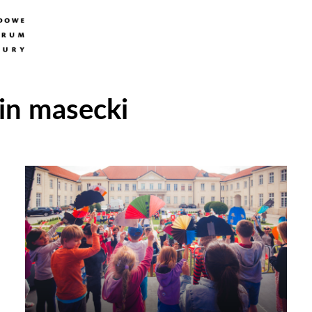
in masecki
Odtwarzacz
plików
dźwiękowych