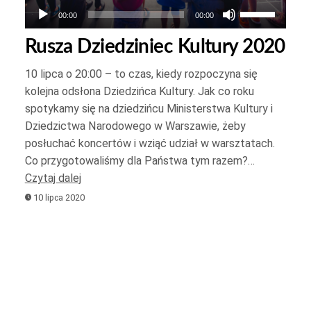
Używaj
00:00
00:00
strzałek
Rusza Dziedziniec Kultury 2020
do
góry
10 lipca o 20:00 – to czas, kiedy rozpoczyna się
oraz
kolejna odsłona Dziedzińca Kultury. Jak co roku
do
spotykamy się na dziedzińcu Ministerstwa Kultury i
Dziedzictwa Narodowego w Warszawie, żeby
dołu
posłuchać koncertów i wziąć udział w warsztatach.
aby
Co przygotowaliśmy dla Państwa tym razem?…
zwiększyć
yć
Czytaj dalej
lub
10 lipca 2020
zmniejszyć
yć
głośność.
.