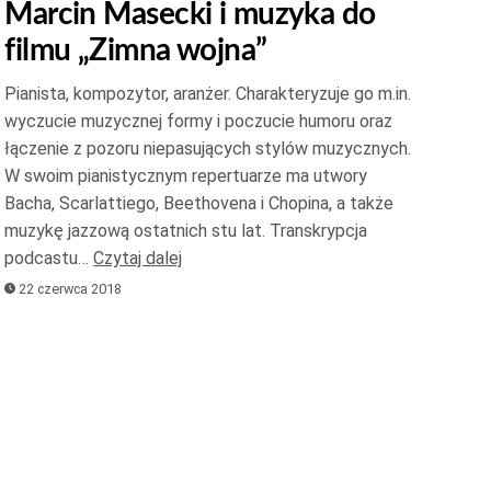
Marcin Masecki i muzyka do
do
filmu „Zimna wojna”
góry
oraz
Pianista, kompozytor, aranżer. Charakteryzuje go m.in.
do
wyczucie muzycznej formy i poczucie humoru oraz
dołu
łączenie z pozoru niepasujących stylów muzycznych.
aby
W swoim pianistycznym repertuarze ma utwory
zwiększyć
Bacha, Scarlattiego, Beethovena i Chopina, a także
muzykę jazzową ostatnich stu lat. Transkrypcja
lub
podcastu…
Czytaj dalej
zmniejszyć
22 czerwca 2018
głośność.