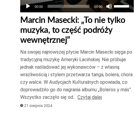
Używaj
00:00
00:00
strzałek
Marcin Masecki: „To nie tylko
do
muzyka, to część podróży
góry
oraz
wewnętrznej”
do
Na swojej najnowszej płycie Marcin Masecki sięga po
dołu
tradycyjną muzykę Ameryki Łacińskiej. Nie próbuje
aby
jednak naśladować jej wykonawców – z własną
zwiększ
wrażliwością i stylem przetwarza tanga, bolera, chora
lub
czy walce. W Audycjach Kulturalnych opowiada, co
zmniejsz
doprowadziło go do nagrania albumu „Boleros y más”.
głośność
Wszystko zaczęło się od…
Czytaj dalej
21 sierpnia 2024