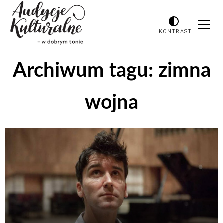
KONTRAST
Archiwum tagu:
zimna
wojna
Odtwarzacz
plików
dźwiękowych