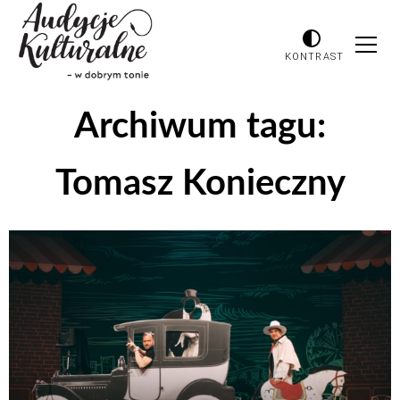
KONTRAST
Archiwum tagu:
Tomasz Konieczny
Odtwarzacz
plików
dźwiękowych