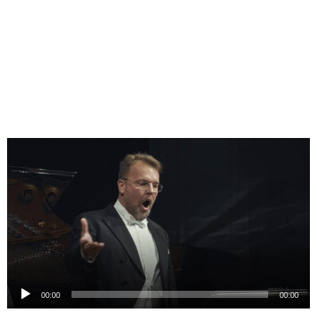
Odtwarzacz
plików
dźwiękowych
00:00
00:00