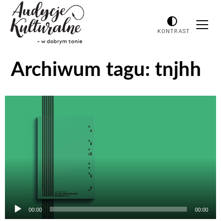
KONTRAST
Archiwum tagu:
tnjhh
Odtwarzacz
plików
dźwiękowych
00:00
00:00