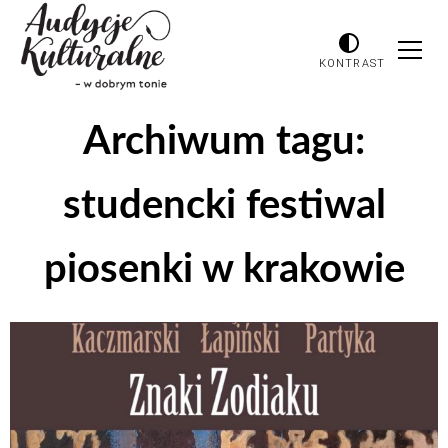
KONTRAST
Archiwum tagu:
studencki festiwal
piosenki w krakowie
Odtwarzacz
plików
dźwiękowych