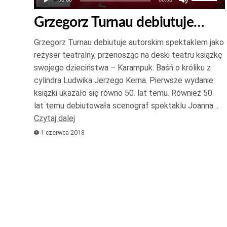
strzałek
Grzegorz Turnau debiutuje…
do
góry
Grzegorz Turnau debiutuje autorskim spektaklem jako
oraz
reżyser teatralny, przenosząc na deski teatru książkę
do
swojego dzieciństwa – Karampuk. Baśń o króliku z
cylindra Ludwika Jerzego Kerna. Pierwsze wydanie
dołu
książki ukazało się równo 50. lat temu. Również 50.
aby
lat temu debiutowała scenograf spektaklu Joanna…
zwiększ
Czytaj dalej
lub
1 czerwca 2018
zmniejsz
głośność