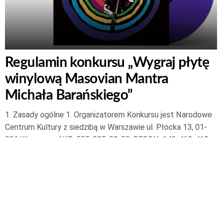
Regulamin konkursu „Wygraj płytę
winylową Masovian Mantra
Michała Barańskiego”
1. Zasady ogólne 1. Organizatorem Konkursu jest Narodowe
Centrum Kultury z siedzibą w Warszawie ul. Płocka 13, 01-
231 Warszawa, NIP: 525-235-83-53, REGON: 140-468-418,
administrator strony www.audycjekulturalne.pl oraz
Fanpage’a „Audycje Kulturalne” na Facebooku. 2. Konkurs nie
jest sponsorowany, prowadzony, administrowany i/lub
współprowadzony przez Facebook. 2. Słownik pojęć 1.
Czytaj dalej
21 maja 2023