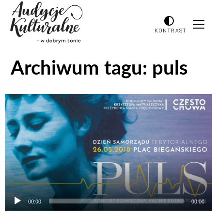
KONTRAST
Archiwum tagu:
puls
Odtwarzacz
plików
dźwiękowych
00:00
00:00