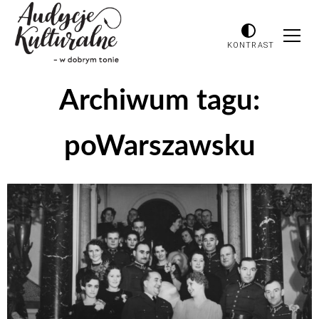
KONTRAST
Archiwum tagu:
poWarszawsku
Odtwarzacz
plików
dźwiękowych