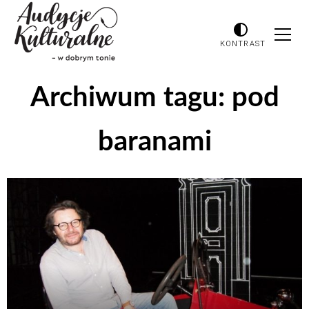
KONTRAST
Archiwum tagu:
pod
baranami
Odtwarzacz
plików
dźwiękowych