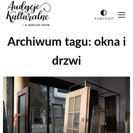
KONTRAST
Archiwum tagu:
okna i
drzwi
Odtwarzacz
plików
dźwiękowych