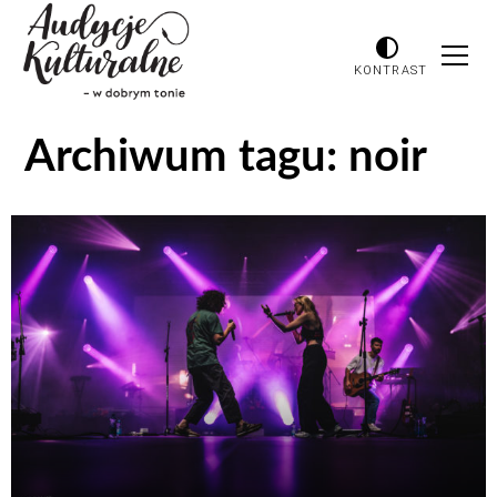
KONTRAST
Archiwum tagu:
noir
Odtwarzacz
plików
dźwiękowych