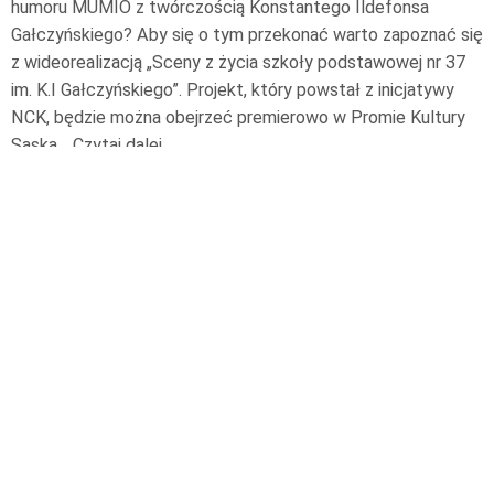
humoru MUMIO z twórczością Konstantego Ildefonsa
Gałczyńskiego? Aby się o tym przekonać warto zapoznać się
z wideorealizacją „Sceny z życia szkoły podstawowej nr 37
im. K.I Gałczyńskiego”. Projekt, który powstał z inicjatywy
NCK, będzie można obejrzeć premierowo w Promie Kultury
Saska…
Czytaj dalej
6 marca 2023