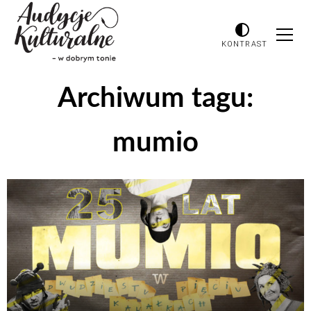
KONTRAST
Archiwum tagu:
mumio
Odtwarzacz
plików
dźwiękowych