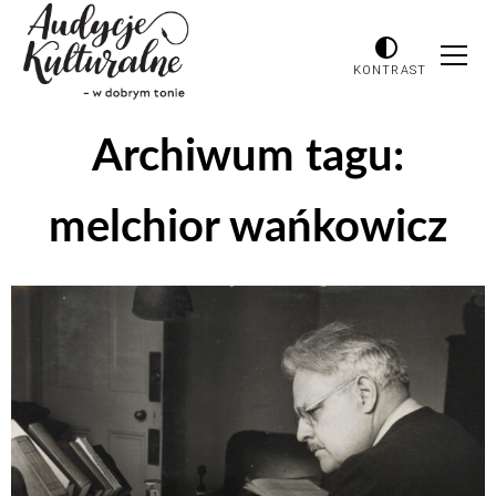
KONTRAST
Archiwum tagu:
melchior wańkowicz
Odtwarzacz
plików
dźwiękowych