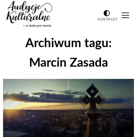
KONTRAST
Archiwum tagu:
Marcin Zasada
Odtwarzacz
plików
dźwiękowych