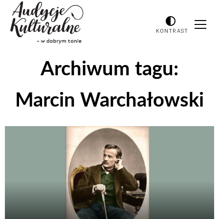
KONTRAST
Archiwum tagu:
Marcin Warchałowski
Odtwarzacz
plików
dźwiękowych