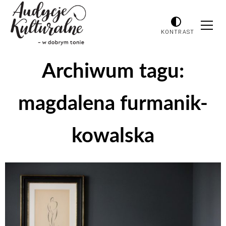
KONTRAST
Archiwum tagu:
magdalena furmanik-
kowalska
Odtwarzacz
plików
dźwiękowych