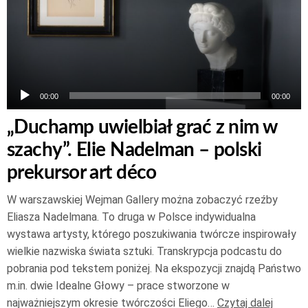
00:00
00:00
„Duchamp uwielbiał grać z nim w
szachy”. Elie Nadelman – polski
prekursor art déco
W warszawskiej Wejman Gallery można zobaczyć rzeźby
Eliasza Nadelmana. To druga w Polsce indywidualna
wystawa artysty, którego poszukiwania twórcze inspirowały
wielkie nazwiska świata sztuki. Transkrypcja podcastu do
pobrania pod tekstem poniżej. Na ekspozycji znajdą Państwo
m.in. dwie Idealne Głowy – prace stworzone w
najważniejszym okresie twórczości Eliego…
Czytaj dalej