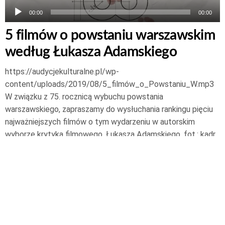
00:00
00:00
5 filmów o powstaniu warszawskim
według Łukasza Adamskiego
https://audycjekulturalne.pl/wp-
content/uploads/2019/08/5_filmów_o_Powstaniu_W.mp3
W związku z 75. rocznicą wybuchu powstania
warszawskiego, zapraszamy do wysłuchania rankingu pięciu
najważniejszych filmów o tym wydarzeniu w autorskim
wyborze krytyka filmowego, Łukasza Adamskiego. fot.: kadr
z teledysku „Warszawskie dzieci” w interpretacji
słoweńskiego zespołu Laibach 5 filmów o powstaniu
warszawskim według Łukasza…
Czytaj dalej
1 sierpnia 2019