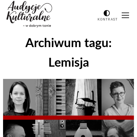
KONTRAST
Archiwum tagu:
Lemisja
Odtwarzacz
plików
dźwiękowych