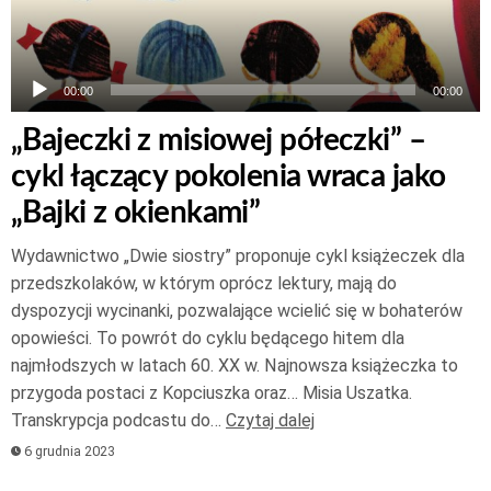
00:00
00:00
„Bajeczki z misiowej półeczki” –
cykl łączący pokolenia wraca jako
„Bajki z okienkami”
Wydawnictwo „Dwie siostry” proponuje cykl książeczek dla
przedszkolaków, w którym oprócz lektury, mają do
dyspozycji wycinanki, pozwalające wcielić się w bohaterów
opowieści. To powrót do cyklu będącego hitem dla
najmłodszych w latach 60. XX w. Najnowsza książeczka to
przygoda postaci z Kopciuszka oraz… Misia Uszatka.
Transkrypcja podcastu do…
Czytaj dalej
6 grudnia 2023