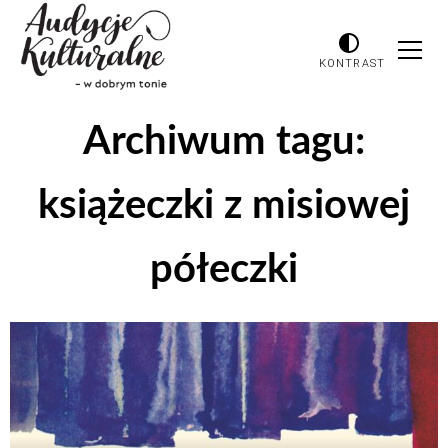
KONTRAST
Archiwum tagu:
książeczki z misiowej
półeczki
Odtwarzacz
plików
dźwiękowych