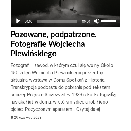
Używaj
00:00
00:00
strzałek
Pozowane, podpatrzone.
do
Fotografie Wojciecha
góry
oraz
Plewińskiego
do
Fotograf – zawód, w którym czuł się wolny. Około
dołu
150 zdjęć Wojciecha Plewińskiego prezentuje
aby
yć
aktualna wystawa w Domu Spotkań z Historią.
zwiększyć
Transkrypcja podcastu do pobrania pod tekstem
lub
poniżej. Przyszedł na świat w 1928 roku. Fotografią
yć
zmniejszyć
nasiąkał już w domu, w którym zdjęcia robił jego
.
głośność.
ojciec. Pożyczonym aparatem…
Czytaj dalej
29 czerwca 2023