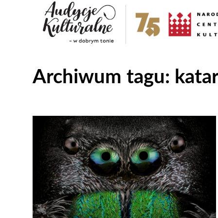
Archiwum tagu:
kata
Odtwarzacz
plików
dźwiękowych