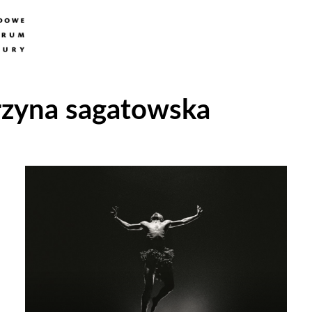
rzyna sagatowska
Odtwarzacz
plików
dźwiękowych