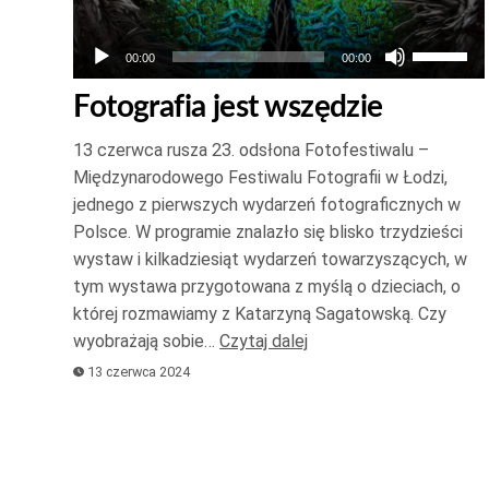
Używaj
00:00
00:00
strzałek
Fotografia jest wszędzie
do
góry
13 czerwca rusza 23. odsłona Fotofestiwalu –
oraz
Międzynarodowego Festiwalu Fotografii w Łodzi,
do
jednego z pierwszych wydarzeń fotograficznych w
Polsce. W programie znalazło się blisko trzydzieści
dołu
wystaw i kilkadziesiąt wydarzeń towarzyszących, w
aby
tym wystawa przygotowana z myślą o dzieciach, o
zwiększ
której rozmawiamy z Katarzyną Sagatowską. Czy
lub
wyobrażają sobie…
Czytaj dalej
zmniejsz
13 czerwca 2024
głośność