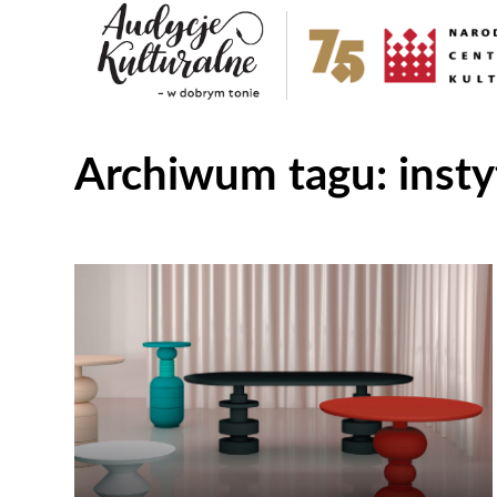
Archiwum tagu:
inst
Odtwarzacz
plików
dźwiękowych