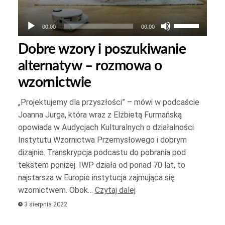
Używaj
00:00
00:00
strzałek
Dobre wzory i poszukiwanie
do
alternatyw – rozmowa o
góry
oraz
wzornictwie
do
„Projektujemy dla przyszłości” – mówi w podcaście
dołu
Joanna Jurga, która wraz z Elżbietą Furmańską
yć
aby
opowiada w Audycjach Kulturalnych o działalności
zwiększyć
Instytutu Wzornictwa Przemysłowego i dobrym
yć
lub
dizajnie. Transkrypcja podcastu do pobrania pod
.
zmniejszyć
tekstem poniżej. IWP działa od ponad 70 lat, to
głośność.
najstarsza w Europie instytucja zajmująca się
wzornictwem. Obok…
Czytaj dalej
3 sierpnia 2022