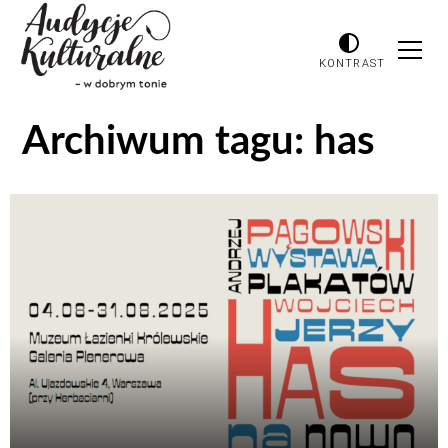
KONTRAST
Archiwum tagu:
has
Odtwarzacz
plików
dźwiękowych