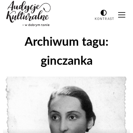
KONTRAST
Archiwum tagu:
ginczanka
Odtwarzacz
plików
dźwiękowych