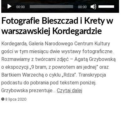
Używaj
00:00
00:00
strzałek
Fotografie Bieszczad i Krety w
do
warszawskiej Kordegardzie
góry
oraz
Kordegarda, Galeria Narodowego Centrum Kultury
do
gości w tym miesiącu dwie wystawy fotograficzne.
dołu
Rozmawiamy z twórcami zdjęć – Agatą Grzybowską
aby
o ekspozycji „9 bram, z powrotem ani jednej” oraz
zwiększyć
Bartkiem Warzechą o cyklu „Rdza”. Transkrypcja
podcastu do pobrania pod tekstem poniżej.
lub
Grzybowska prezentuje…
Czytaj dalej
zmniejszyć
8 lipca 2020
głośność.