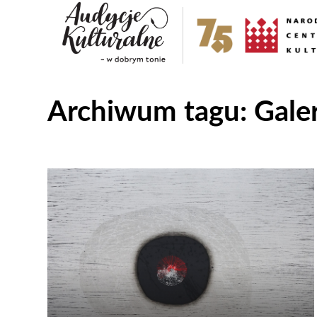
Archiwum tagu:
Gale
Odtwarzacz
plików
dźwiękowych