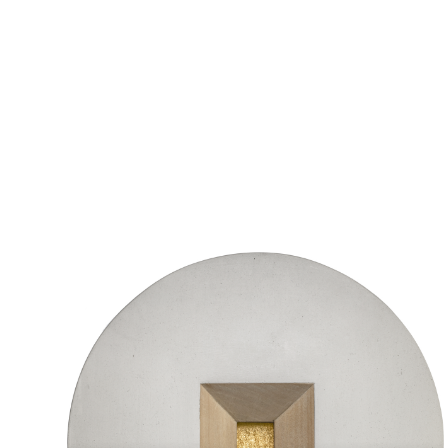
Odtwarzacz
plików
dźwiękowych