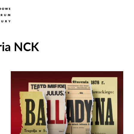
ria NCK
Odtwarzacz
plików
dźwiękowych