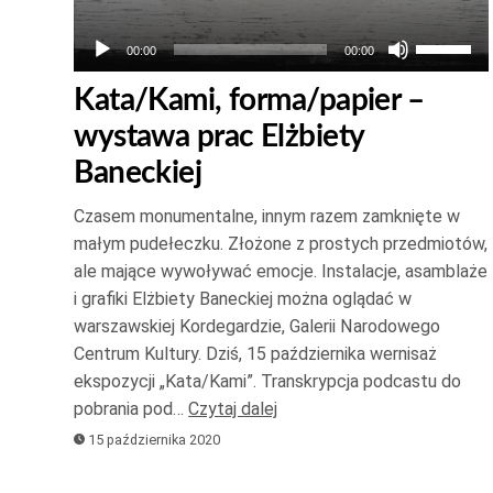
Używaj
00:00
00:00
strzałek
Kata/Kami, forma/papier –
do
wystawa prac Elżbiety
góry
oraz
Baneckiej
do
Czasem monumentalne, innym razem zamknięte w
dołu
małym pudełeczku. Złożone z prostych przedmiotów,
aby
ale mające wywoływać emocje. Instalacje, asamblaże
zwiększ
i grafiki Elżbiety Baneckiej można oglądać w
lub
warszawskiej Kordegardzie, Galerii Narodowego
zmniejsz
Centrum Kultury. Dziś, 15 października wernisaż
głośność
ekspozycji „Kata/Kami”. Transkrypcja podcastu do
pobrania pod…
Czytaj dalej
15 października 2020