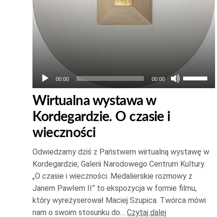
Używaj
00:00
00:00
strzałek
Wirtualna wystawa w
do
Kordegardzie. O czasie i
góry
oraz
wieczności
do
Odwiedzamy dziś z Państwem wirtualną wystawę w
dołu
Kordegardzie, Galerii Narodowego Centrum Kultury.
aby
„O czasie i wieczności. Medalierskie rozmowy z
zwiększ
Janem Pawłem II” to ekspozycja w formie filmu,
lub
który wyreżyserował Maciej Szupica. Twórca mówi
zmniejsz
nam o swoim stosunku do…
Czytaj dalej