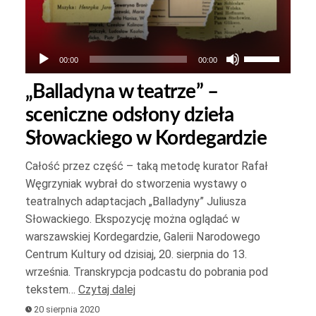
Używaj
00:00
00:00
strzałek
„Balladyna w teatrze” –
do
sceniczne odsłony dzieła
góry
oraz
Słowackiego w Kordegardzie
do
Całość przez część – taką metodę kurator Rafał
dołu
Węgrzyniak wybrał do stworzenia wystawy o
yć
aby
teatralnych adaptacjach „Balladyny” Juliusza
zwiększyć
Słowackiego. Ekspozycję można oglądać w
yć
lub
warszawskiej Kordegardzie, Galerii Narodowego
.
zmniejszyć
Centrum Kultury od dzisiaj, 20. sierpnia do 13.
głośność.
września. Transkrypcja podcastu do pobrania pod
tekstem…
Czytaj dalej
20 sierpnia 2020