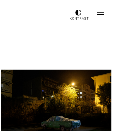
KONTRAST
Odtwarzacz
plików
dźwiękowych