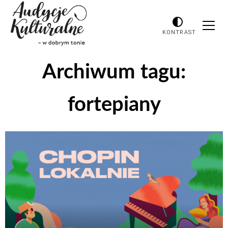
KONTRAST
Archiwum tagu:
fortepiany
Odtwarzacz
plików
dźwiękowych