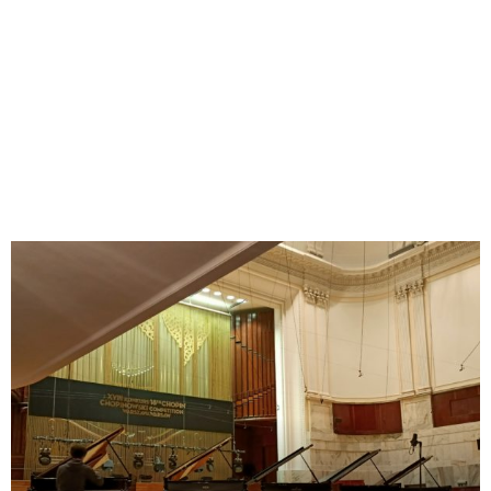
Odtwarzacz
plików
dźwiękowych