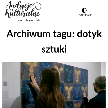
KONTRAST
Archiwum tagu:
dotyk
sztuki
Odtwarzacz
plików
dźwiękowych