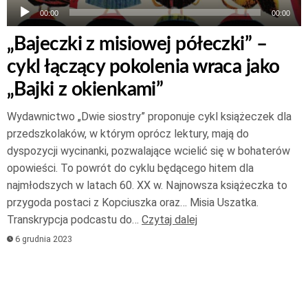
00:00
00:00
„Bajeczki z misiowej półeczki” –
cykl łączący pokolenia wraca jako
„Bajki z okienkami”
Wydawnictwo „Dwie siostry” proponuje cykl książeczek dla
przedszkolaków, w którym oprócz lektury, mają do
dyspozycji wycinanki, pozwalające wcielić się w bohaterów
opowieści. To powrót do cyklu będącego hitem dla
najmłodszych w latach 60. XX w. Najnowsza książeczka to
przygoda postaci z Kopciuszka oraz… Misia Uszatka.
Transkrypcja podcastu do…
Czytaj dalej
6 grudnia 2023