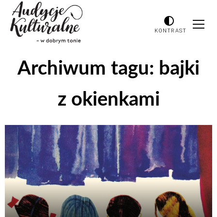
KONTRAST
Archiwum tagu:
bajki
z okienkami
Odtwarzacz
plików
dźwiękowych