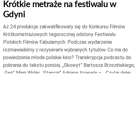
Krótkie metraże na festiwalu w
Gdyni
Aż 24 produkcje zakwalifikowały się do Konkursu Filmów
Krótkometrażowych tegorocznej odsłony Festiwalu
Polskich Filmów Fabularnych. Podczas wydarzenia
rozmawialiśmy z reżyserami wybranych tytułów. Co ma do
powiedzenia młode polskie kino? Transkrypcja podcastu do
pobrania do tekstu poniżej. „Skowyt” Bartosza Brzezińskiego,
„Gęś” Marii Wider, „Stancja” Adriana Apanela –…
Czytaj dalej
25 września 2021