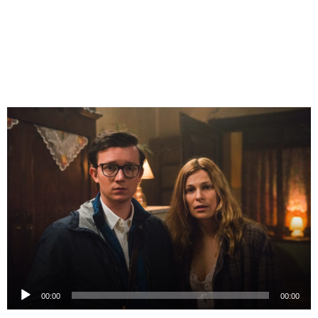
Odtwarzacz
plików
dźwiękowych
00:00
00:00