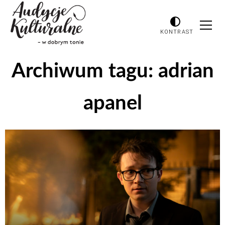
KONTRAST
Archiwum tagu:
adrian
apanel
Odtwarzacz
plików
dźwiękowych