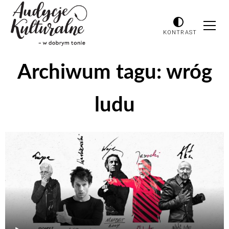
KONTRAST
Archiwum tagu:
wróg
ludu
Odtwarzacz
plików
dźwiękowych