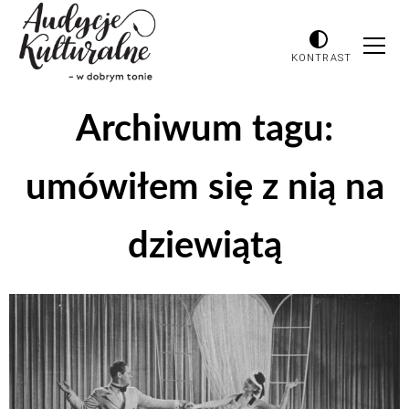
KONTRAST
Archiwum tagu:
umówiłem się z nią na
dziewiątą
Odtwarzacz
plików
dźwiękowych