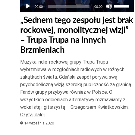
Używaj
00:00
00:00
strzałek
„Sednem tego zespołu jest brak
do
rockowej, monolitycznej wizji”
góry
oraz
– Trupa Trupa na Innych
do
Brzmieniach
dołu
Muzyka indie-rockowej grupy Trupa Trupa
aby
wybrzmiewa w rozgłośniach radiowych w różnych
zwiększ
zakątkach świata. Gdański zespół porywa swą
lub
psychodeliczną wizją szeroką publiczność za granicą.
zmniejsz
Fanów grupy przybywa również w Polsce. O
głośność
wszystkich odcieniach alternatywy rozmawiamy z
wokalistą i gitarzystą – Grzegorzem Kwiatkowskim.
Czytaj dalej
14 września 2020