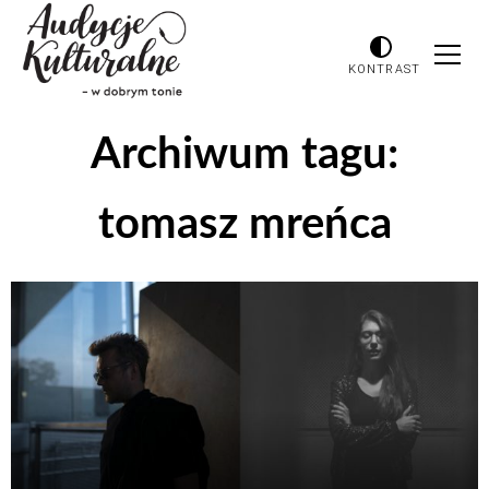
KONTRAST
Archiwum tagu:
tomasz mreńca
Odtwarzacz
plików
dźwiękowych