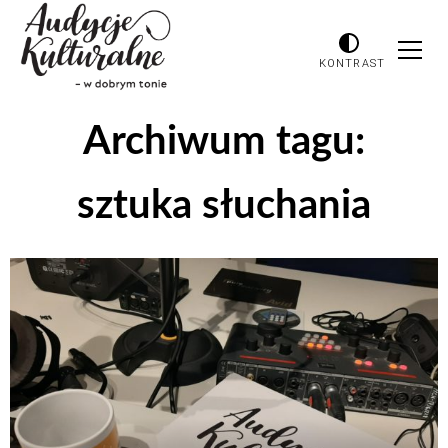
KONTRAST
Archiwum tagu:
sztuka słuchania
Odtwarzacz
plików
dźwiękowych