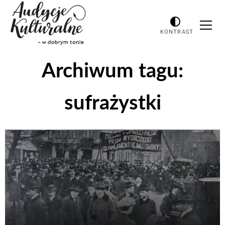
KONTRAST
Archiwum tagu:
sufrażystki
Odtwarzacz
plików
dźwiękowych