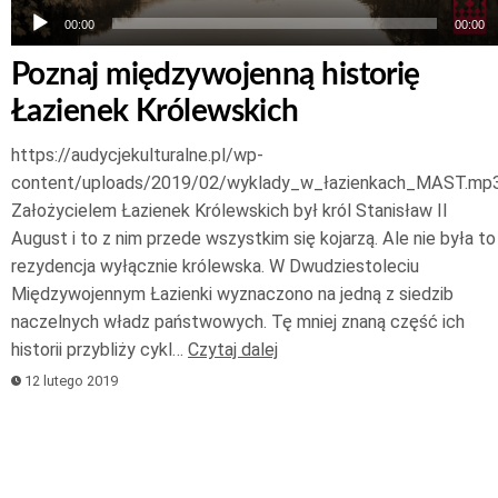
00:00
00:00
Poznaj międzywojenną historię
Łazienek Królewskich
https://audycjekulturalne.pl/wp-
content/uploads/2019/02/wyklady_w_łazienkach_MAST.mp
Założycielem Łazienek Królewskich był król Stanisław II
August i to z nim przede wszystkim się kojarzą. Ale nie była to
rezydencja wyłącznie królewska. W Dwudziestoleciu
Międzywojennym Łazienki wyznaczono na jedną z siedzib
naczelnych władz państwowych. Tę mniej znaną część ich
historii przybliży cykl…
Czytaj dalej
12 lutego 2019