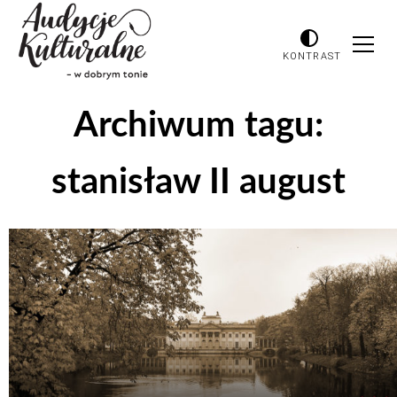
KONTRAST
Archiwum tagu:
stanisław II august
Odtwarzacz
plików
dźwiękowych