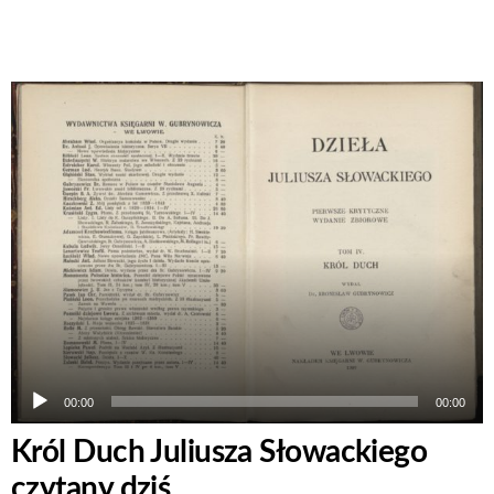
Odtwarzacz
plików
dźwiękowych
00:00
00:00
Król Duch Juliusza Słowackiego
czytany dziś