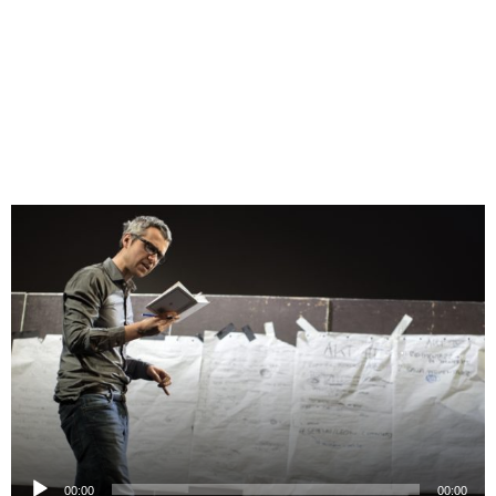
Odtwarzacz
plików
dźwiękowych
00:00
00:00