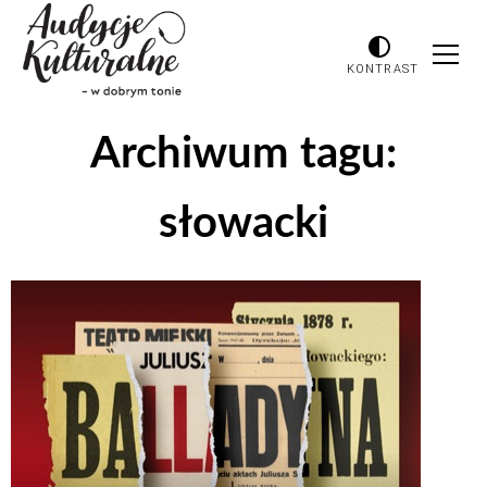
KONTRAST
Archiwum tagu:
słowacki
Odtwarzacz
plików
dźwiękowych