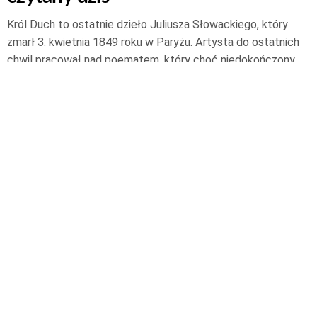
Król Duch to ostatnie dzieło Juliusza Słowackiego, który
zmarł 3. kwietnia 1849 roku w Paryżu. Artysta do ostatnich
chwil pracował nad poematem, który choć niedokończony,
wielowarstwowy w rękopiśmiennych notatkach i mało
obecny w ogólnej świadomości stał się inspiracja i punktem
odniesienia w refleksji o polskich dziejach m.in.
Czytaj dalej
3 kwietnia 2018
© 2026 Narodowe Centrum Kultury