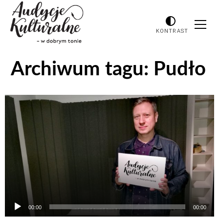
KONTRAST
Archiwum tagu:
Pudło
Odtwarzacz
plików
dźwiękowych
00:00
00:00