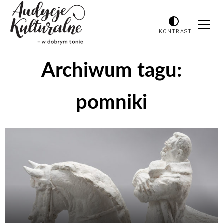
KONTRAST
Archiwum tagu:
pomniki
Odtwarzacz
plików
dźwiękowych